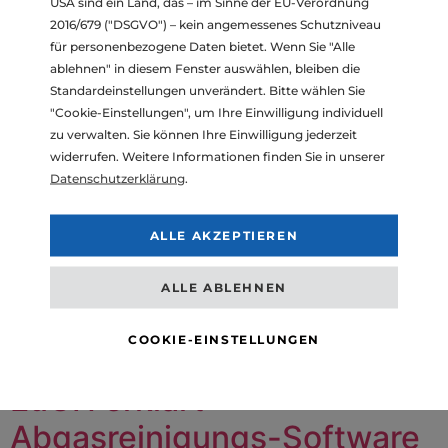
USA sind ein Land, das – im Sinne der EU-Verordnung
2016/679 ("DSGVO") – kein angemessenes Schutzniveau
für personenbezogene Daten bietet. Wenn Sie "Alle
ablehnen" in diesem Fenster auswählen, bleiben die
Standardeinstellungen unverändert. Bitte wählen Sie
"Cookie-Einstellungen", um Ihre Einwilligung individuell
zu verwalten. Sie können Ihre Einwilligung jederzeit
widerrufen. Weitere Informationen finden Sie in unserer
Der österreichische Rechtsanwalt Mag. Martin J. Moser
Datenschutzerklärung
.
hat am Oberlandesgericht Innsbruck für eine Serie von
Einzelklagen einen weiteren Erfolg eingefahren. Seit
rund einem halben Jahr versuchen diverse
ALLE AKZEPTIEREN
Landesgerichte in ganz Österreich die anhängigen
Abgasklagen gegen die Konzernmarken des VW
ALLE ABLEHNEN
Konzerns, Daimler, BMW, etc. zu unterbrechen. Nach
Meinung der Autohersteller und der Gerichte soll eine
COOKIE-EINSTELLUNGEN
Entscheidung […]
EuGH erklärt
Abgasreinigungs-Software