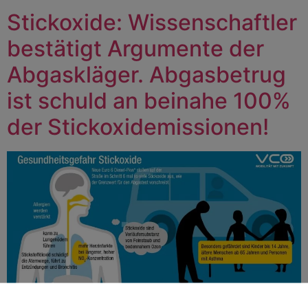
Stickoxide: Wissenschaftler
bestätigt Argumente der
Abgaskläger. Abgasbetrug
ist schuld an beinahe 100%
der Stickoxidemissionen!
Durch die Verkehrseinschränkungen während des ersten