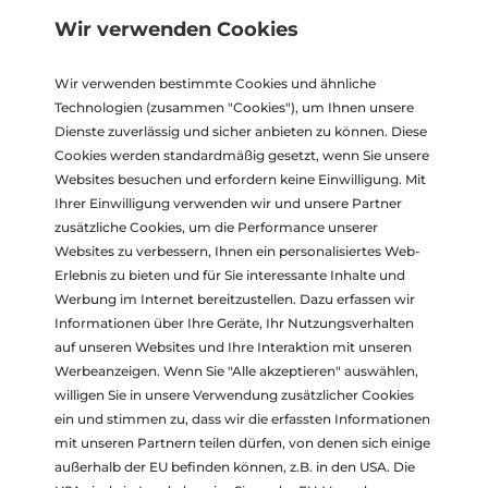
Lockdowns ist die Luftqualität deutlich besser
Wir verwenden Cookies
geworden. Das zeigen Messungen der Universität
Innsbruck. Sie belegen auch, dass der Verkehr als Quelle
Wir verwenden bestimmte Cookies und ähnliche
der Stickoxidbelastung in Städten bisher deutlich
Technologien (zusammen "Cookies"), um Ihnen unsere
unterschätzt wurde. Vierzig Meter über der Stadt, am
Dienste zuverlässig und sicher anbieten zu können. Diese
Dach des Bruno-Sander-Hauses der Universität
Cookies werden standardmäßig gesetzt, wenn Sie unsere
Innsbruck, befindet sich das urbane Observatorium des
Websites besuchen und erfordern keine Einwilligung. Mit
Ihrer Einwilligung verwenden wir und unsere Partner
Atmosphärenforschers Thomas Karl. […]
zusätzliche Cookies, um die Performance unserer
Ein weiterer Erfolg von
Websites zu verbessern, Ihnen ein personalisiertes Web-
Erlebnis zu bieten und für Sie interessante Inhalte und
www.abgasanwalt.at
Werbung im Internet bereitzustellen. Dazu erfassen wir
Informationen über Ihre Geräte, Ihr Nutzungsverhalten
auf unseren Websites und Ihre Interaktion mit unseren
Werbeanzeigen. Wenn Sie "Alle akzeptieren" auswählen,
willigen Sie in unsere Verwendung zusätzlicher Cookies
ein und stimmen zu, dass wir die erfassten Informationen
mit unseren Partnern teilen dürfen, von denen sich einige
außerhalb der EU befinden können, z.B. in den USA. Die