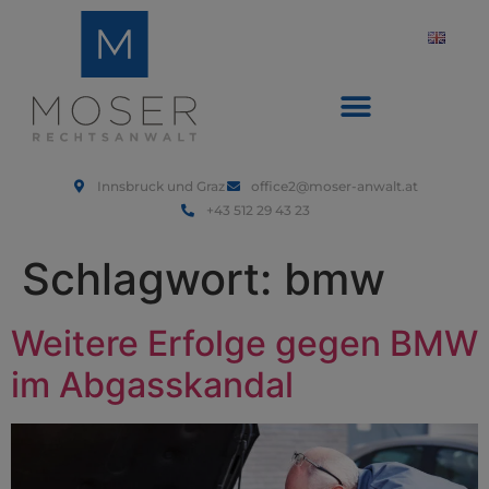
Innsbruck und Graz
office2@moser-anwalt.at
+43 512 29 43 23
Schlagwort:
bmw
Weitere Erfolge gegen BMW
im Abgasskandal