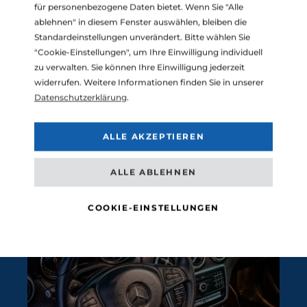
für personenbezogene Daten bietet. Wenn Sie "Alle
MERCEDES
ablehnen" in diesem Fenster auswählen, bleiben die
Standardeinstellungen unverändert. Bitte wählen Sie
Abgasskandal –
"Cookie-Einstellungen", um Ihre Einwilligung individuell
News
zu verwalten. Sie können Ihre Einwilligung jederzeit
widerrufen. Weitere Informationen finden Sie in unserer
Datenschutzerklärung
.
In der folgenden Liste, finden Sie alle aktuellen Modelle
von Mercedes, welche vom Pflichtrückruf im
ALLE AKZEPTIEREN
Abgasskandal betroffen sind.
Modellliste-Mercedes-
Abgasskandal
ALLE ABLEHNEN
COOKIE-EINSTELLUNGEN