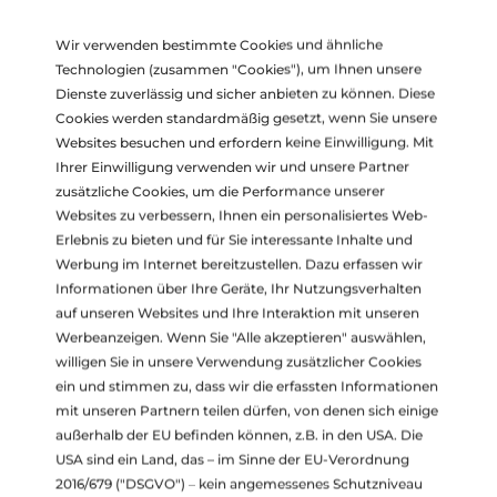
Wir verwenden bestimmte Cookies und ähnliche
Technologien (zusammen "Cookies"), um Ihnen unsere
Unsere Expertise als
Dienste zuverlässig und sicher anbieten zu können. Diese
Cookies werden standardmäßig gesetzt, wenn Sie unsere
Spezialisten für
Websites besuchen und erfordern keine Einwilligung. Mit
Ihrer Einwilligung verwenden wir und unsere Partner
Abgasklagen:
zusätzliche Cookies, um die Performance unserer
Websites zu verbessern, Ihnen ein personalisiertes Web-
MERCEDES DAIMLER bestreitet vor Klagsführung alles,
Erlebnis zu bieten und für Sie interessante Inhalte und
zielt aber im Verfahren auf schnelle Vergleiche ohne
Werbung im Internet bereitzustellen. Dazu erfassen wir
Öffentlichkeitswirkung. Mercedes Daimler zwingt Kunden
Informationen über Ihre Geräte, Ihr Nutzungsverhalten
daher zu klagen, bezahlt aber dann recht zügig (nach
auf unseren Websites und Ihre Interaktion mit unseren
bisherigen Erfahrungen).
Werbeanzeigen. Wenn Sie "Alle akzeptieren" auswählen,
willigen Sie in unsere Verwendung zusätzlicher Cookies
Sammelklagen machen nur Sinn, wenn Sie keine
ein und stimmen zu, dass wir die erfassten Informationen
Rechtsschutzversicherung besitzen. Die Verfahren dauern
mit unseren Partnern teilen dürfen, von denen sich einige
lange. Ihr Fahrzeug verliert daher mehr an Wert, als bei
außerhalb der EU befinden können, z.B. in den USA. Die
Einzelklagen, mit welchen lukrativere Lösungen
USA sind ein Land, das – im Sinne der EU-Verordnung
wahrscheinlicher sind.
2016/679 ("DSGVO") – kein angemessenes Schutzniveau