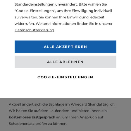
Der Wirecard-Bilanzskandal beschäftigt auch die Wiener
Standardeinstellungen unverändert. Bitte wählen Sie
Staatsanwaltschaft. Es wurde eine Anzeige wegen des Verdachts
"Cookie-Einstellungen", um Ihre Einwilligung individuell
der Marktmanipulation und des schweren Betrugs gegen die Ex-
zu verwalten. Sie können Ihre Einwilligung jederzeit
Wirecard-Vorstände Markus Braun sowie das frühere
widerrufen. Weitere Informationen finden Sie in unserer
Vorstandsmitglied Jan Marsalek, der Medienberichten zufolge
Datenschutzerklärung
.
derzeit per Haftbefehl gesucht wird, eingebracht.
ALLE AKZEPTIEREN
ALLE ABLEHNEN
Jetzt kostenlos anmelden für
COOKIE-EINSTELLUNGEN
weitere Infos &
Schadenersatzprüfung
Aktuell ändert sich die Sachlage im Wirecard Skandal täglich.
Wir halten Sie auf dem Laufendem und bieten Ihnen ein
kostenloses Erstgespräch
an, um Ihren Anspruch auf
Schadenersatz prüfen zu können.