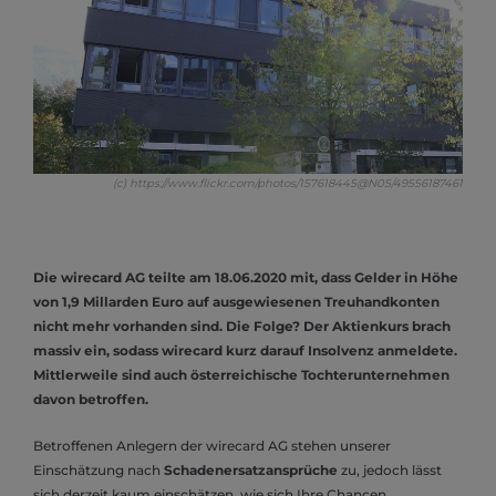
(c) https://www.flickr.com/photos/157618445@N05/49556187461
Die wirecard AG teilte am 18.06.2020 mit, dass Gelder in Höhe
von 1,9 Millarden Euro auf ausgewiesenen Treuhandkonten
nicht mehr vorhanden sind. Die Folge? Der Aktienkurs brach
massiv ein, sodass wirecard kurz darauf Insolvenz anmeldete.
Mittlerweile sind auch österreichische Tochterunternehmen
davon betroffen.
Betroffenen Anlegern der wirecard AG stehen unserer
Einschätzung nach
Schadenersatzansprüche
zu, jedoch lässt
sich derzeit kaum einschätzen, wie sich Ihre Chancen