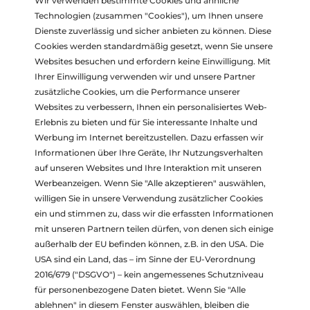
Wir verwenden bestimmte Cookies und ähnliche
GmbH (WDCEE) mit 152 Mitarbeitern erbringt „technische
Technologien (zusammen "Cookies"), um Ihnen unsere
Dienstleistungen im Bereich Zahlungsverkehr für Kunden in
Dienste zuverlässig und sicher anbieten zu können. Diese
Österreich“. Wegen nicht beglichenen Rechnungen der
Cookies werden standardmäßig gesetzt, wenn Sie unsere
insolventen Konzerngesellschaften Wirecard AG und Wirecard
Websites besuchen und erfordern keine Einwilligung. Mit
Technologies GmbH ist dem Unternehmen anscheinend das
Ihrer Einwilligung verwenden wir und unsere Partner
Geld ausgegangen.
zusätzliche Cookies, um die Performance unserer
Websites zu verbessern, Ihnen ein personalisiertes Web-
„Auf mehrmaliges Urgieren der Geschäftsführung gab es seitens
Erlebnis zu bieten und für Sie interessante Inhalte und
des Wirecard-Konzerns keine Zusage für den erforderlichen
Werbung im Internet bereitzustellen. Dazu erfassen wir
Mittelzufluss“, hießt es im Insolvenzantrag. Nach jüngsten
Informationen über Ihre Geräte, Ihr Nutzungsverhalten
Informationen ist eine Haftung der Geschäftsführer wegen
auf unseren Websites und Ihre Interaktion mit unseren
falscher Darstellung im Jahresabschluss und/oder Verletzung
Werbeanzeigen. Wenn Sie "Alle akzeptieren" auswählen,
der Kapitalerhaltungspflicht wahrscheinlich. EY (formals Ernst &
willigen Sie in unsere Verwendung zusätzlicher Cookies
Young) als Beratungsunternehmen bzw. Abschlussprüfer wird
ein und stimmen zu, dass wir die erfassten Informationen
sich rechtfertigen müssen. Auch diesbezüglich überprüfen wir
mit unseren Partnern teilen dürfen, von denen sich einige
Ihre Ansprüche gerne.
außerhalb der EU befinden können, z.B. in den USA. Die
USA sind ein Land, das – im Sinne der EU-Verordnung
Ebenfalls betroffen von dem Skandal ist ein
Projekt der Tirol-
2016/679 ("DSGVO") – kein angemessenes Schutzniveau
Werbung
.
für personenbezogene Daten bietet. Wenn Sie "Alle
ablehnen" in diesem Fenster auswählen, bleiben die