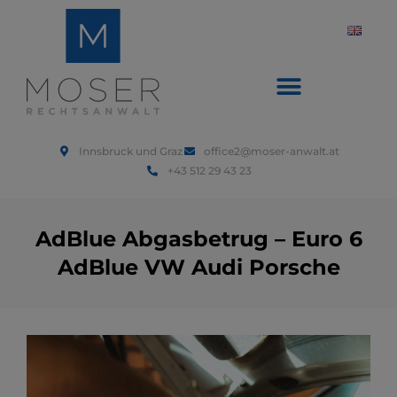
Innsbruck und Graz
office2@moser-anwalt.at
+43 512 29 43 23
AdBlue Abgasbetrug – Euro 6
AdBlue VW Audi Porsche