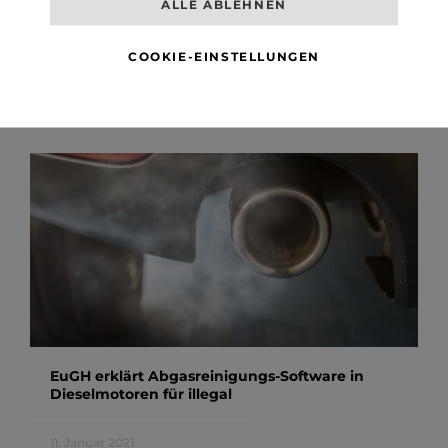
ALLE ABLEHNEN
Abgasskandal bei Volvo: Pflicht-Rückruf für
COOKIE-EINSTELLUNGEN
XC60 Euro 5!
8. Oktober 2025
EuGH erklärt Abgasreinigungs-Software in
Dieselmotoren für illegal
11. Januar 2021