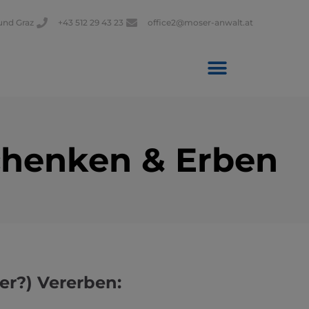
und Graz
+43 512 29 43 23
office2@moser-anwalt.at
henken & Erben
er?) Vererben: