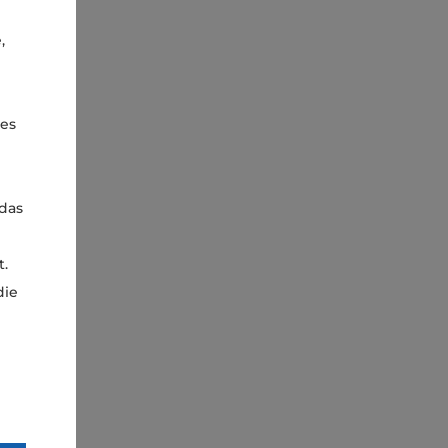
,
ies
 das
.
die