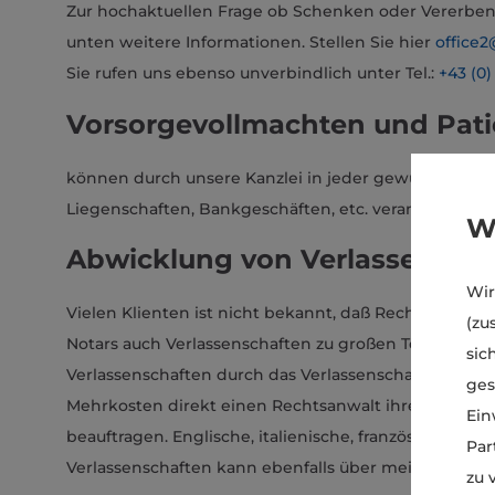
Zur hochaktuellen Frage ob Schenken oder Vererben v
unten weitere Informationen. Stellen Sie hier
office
Sie rufen uns ebenso unverbindlich unter Tel.:
+43 (0)
Vorsorgevollmachten und Pat
können durch unsere Kanzlei in jeder gewünschten 
Liegenschaften, Bankgeschäften, etc. veranlasst wer
W
Abwicklung von Verlassenscha
Wir
Vielen Klienten ist nicht bekannt, daß Rechtsanwälte
(zu
Notars auch Verlassenschaften zu großen Teilen ab
sic
Verlassenschaften durch das Verlassenschaftsgeric
ges
Mehrkosten direkt einen Rechtsanwalt ihres Vertrau
Ein
beauftragen. Englische, italienische, französische 
Par
Verlassenschaften kann ebenfalls über meine Kanzle
zu 