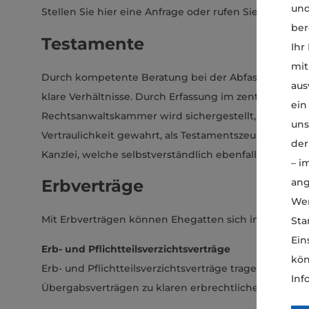
und
Stellen Sie hier eine Anfrage oder rufen Sie uns unter 
ber
Testamente
Ihr
mit
Durch kompetente Beratung bei der Abfassung Ihres 
aus
klare Verhältnisse. Durch Erfassung im zentralen Tes
ein
Rechtsanwaltskammer wird sichergestellt, daß das Tes
uns
Vertraulichkeit gewahrt, als Testamentszeugen fungi
der
Kanzlei, welche selbstverständlich ebenfalls der anw
– i
ang
Erbverträge
Wen
Mit Erbverträgen können Ehegatten sich in der Erbfo
Sta
Ein
Erb- und Pflichtteilsverzichtsverträge
kön
Erb- und Pflichtteilsverzichtsverträge tragen ins
Inf
Übergabsverträgen zu klaren erbrechtlichen Verhältni