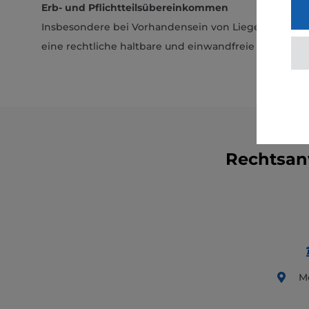
Erb- und Pflichtteilsübereinkommen
Insbesondere bei Vorhandensein von Liegenschaftsv
eine rechtliche haltbare und einwandfreie Vereinbar
Rechtsanw
Mo