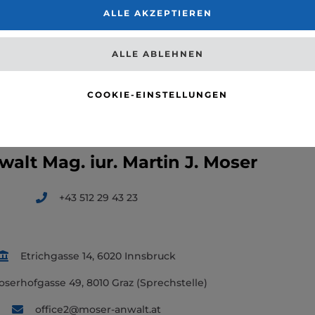
ALLE AKZEPTIEREN
ermögen werden klare Verhältnisse geschaffen durch
ung.
ALLE ABLEHNEN
COOKIE-EINSTELLUNGEN
alt Mag. iur. Martin J. Moser
+43 512 29 43 23
Etrichgasse 14, 6020 Innsbruck
serhofgasse 49, 8010 Graz (Sprechstelle)
office2@moser-anwalt.at