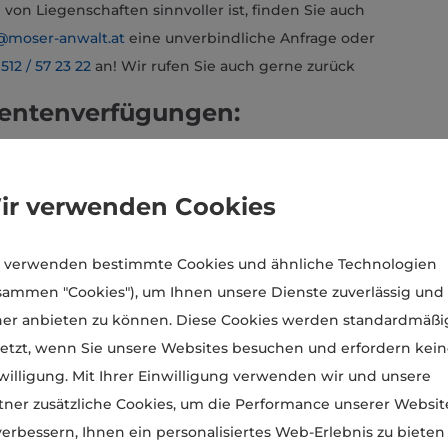
on Liegenschaften sinnvoller ist, finden Sie auch
2@moser-anwalt.at
eine unverbindliche Anfrage oder
 512 / 57 23 22
an! Wir rufen Sie auch gerne zurück
ientenverfügungen:
Form und auch betreffend Verfügungen hinsichtlich
den.
ir verwenden Cookies
ften:
 verwenden bestimmte Cookies und ähnliche Technologien
 bei Beauftragung durch alle Erben anstelle des
sammen "Cookies"), um Ihnen unsere Dienste zuverlässig und
wickeln. Dem Gerichtskommissär werden die
her anbieten zu können. Diese Cookies werden standardmäßi
ht zur Abhandlung zugewiesen. Sie können dann ohne
etzt, wenn Sie unsere Websites besuchen und erfordern kei
ens mit der Abwicklung der Verlassenschaft
willigung. Mit Ihrer Einwilligung verwenden wir und unsere
und spanische Korrespondenz bei auslandsbezogenen
tner zusätzliche Cookies, um die Performance unserer Websit
i abgewickelt werden.
verbessern, Ihnen ein personalisiertes Web-Erlebnis zu bieten