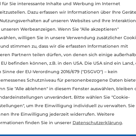
 für Sie interessante Inhalte und Werbung im Internet
Tel.:
+43 (0) 512 / 57 23 22
an!
eitzustellen. Dazu erfassen wir Informationen über Ihre Geräte
 Nutzungsverhalten auf unseren Websites und Ihre Interaktion
 unseren Werbeanzeigen. Wenn Sie "Alle akzeptieren"
letzten Willens vermeiden Sie Streit und schaffen
wählen, willigen Sie in unsere Verwendung zusätzlicher Cook
tamentsregister der österreichischen
 und stimmen zu, dass wir die erfassten Informationen mit
tament nicht „verlorengeht“. Gleichzeitig ist die
eren Partnern teilen dürfen, von denen sich einige außerhalb
eren auf Wunsch ausschließlich Mitarbeiter meiner
 EU befinden können, z.B. in den USA. Die USA sind ein Land,
altlichen Verschwiegenheitspflicht unterliegen.
m Sinne der EU-Verordnung 2016/679 ("DSGVO") – kein
emessenes Schutzniveau für personenbezogene Daten bietet
n Sie "Alle ablehnen" in diesem Fenster auswählen, bleiben 
lge gegenseitig absichern.
ndardeinstellungen unverändert. Bitte wählen Sie "Cookie-
stellungen", um Ihre Einwilligung individuell zu verwalten. Sie
nen Ihre Einwilligung jederzeit widerrufen. Weitere
besondere im Zusammenhang mit Schenkungs- und
ormationen finden Sie in unserer
Datenschutzerklärung
.
ssen bereits zu Lebzeiten bei.